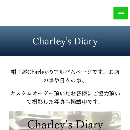
Skip
Charley
to
札幌市のハンドメイド帽子専門店
content
Charley’s Diary
帽子屋Charleyのアルバムページです。お店
の事や日々の事、
カスタムオーダー頂いた
お客様にご協力頂い
て撮影した写真も掲載中です。