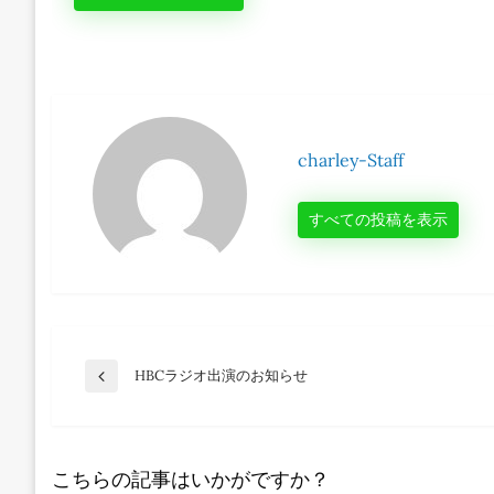
charley-Staff
すべての投稿を表示
投
HBCラジオ出演のお知らせ
前
の
投
稿
稿
こちらの記事はいかがですか？