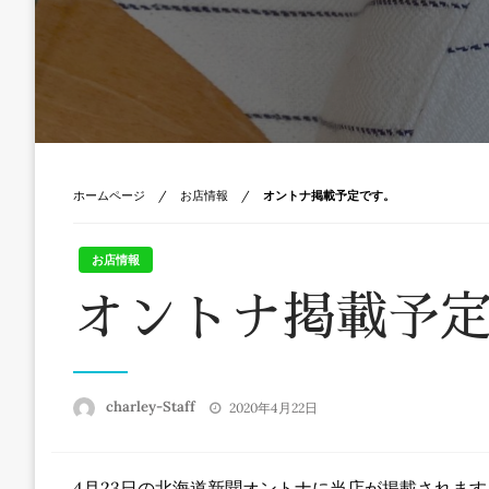
ホームページ
お店情報
オントナ掲載予定です。
お店情報
オントナ掲載予
投
charley-Staff
2020年4月22日
稿
日:
4月23日の北海道新聞オントナに当店が掲載されます