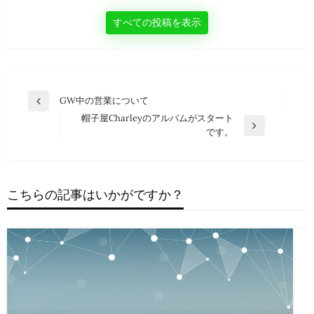
すべての投稿を表示
投
GW中の営業について
前
稿
帽子屋Charleyのアルバムがスタート
の
次
です。
投
ナ
の
稿
ビ
投
稿
ゲ
こちらの記事はいかがですか？
ー
シ
ョ
ン