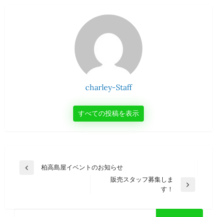
charley-Staff
すべての投稿を表示
投
柏高島屋イベントのお知らせ
前
稿
販売スタッフ募集しま
の
次
す！
投
ナ
の
稿
ビ
投