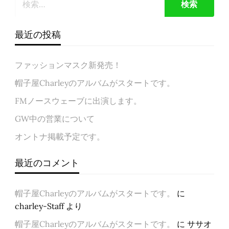
稿
ゲ
ー
シ
最近の投稿
ョ
ン
ファッションマスク新発売！
帽子屋Charleyのアルバムがスタートです。
FMノースウェーブに出演します。
GW中の営業について
オントナ掲載予定です。
最近のコメント
帽子屋Charleyのアルバムがスタートです。
に
charley-Staff
より
帽子屋Charleyのアルバムがスタートです。
に
ササオ