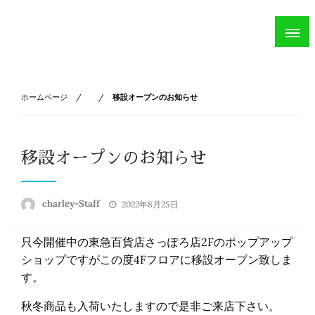
Skip
Charley
to
札幌市のハンドメイド帽子専門店
content
ホームページ
移設オープンのお知らせ
移設オープンのお知らせ
投
charley-Staff
2022年8月25日
稿
日:
只今開催中の東急百貨店さっぽろ店2Fのポップアップ
ショップですがこの度4Fフロアに移設オープン致しま
す。
秋冬商品も入荷いたしますので是非ご来店下さい。